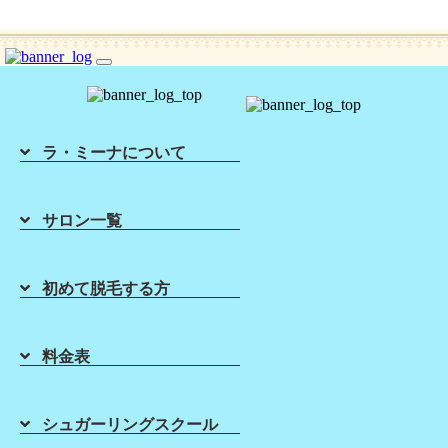
シュガーリング脱毛ならLa Mina（ラミーナ）へ！渋谷・六本木・新宿・宇都宮・札幌
toggle
navigation
ラ・ミーナについて
サロン一覧
Home
About Sugaring
List of Salons
Sugaring Price
初めて脱毛する方
ホーム
初めて脱毛する方
店舗一覧
料金表
Sugaring School
About Lamina
VIO+へそ下脱毛☆ブラジリア
料金表
ンワックス脱毛よりシュガーリ
シュガーリング
スクール
ラ・ミーナに
ついて
ング脱毛LaMina☆
シュガーリングスクール