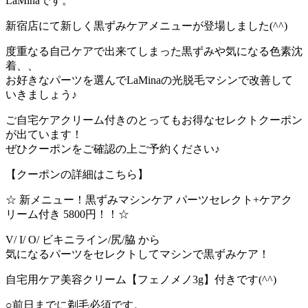
LaMinaです。
新宿店にて新しく黒ずみケアメニューが登場しました(^^)
度重なる自己ケアで出来てしまった黒ずみや気になる色素沈
着、、
お好きなパーツを選んでLaMinaの光脱毛マシンで改善して
いきましょう♪
ご自宅ケアクリーム付きのとってもお得なセレクトクーポン
が出ています！
ぜひクーポンをご確認の上ご予約ください♪
【クーポンの詳細はこちら】
☆ 新メニュー！黒ずみマシンケア パーツセレクト+ケアク
リーム付き 5800円！！☆
V/ I/ O/ ビキニライン/尻/脇 から
気になるパーツをセレクトしてマシンで黒ずみケア！
自宅用ケア美容クリーム【フェノメノ3g】付きです(^^)
○前日までに剃毛必須です。