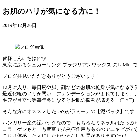
お肌のハリが気になる方に！
2019年12月26日
皆様こんにちは(^^)/
東京にあるシュガーリング ブラジリアンワックス のLaMina
ブログ拝見いただきありがとうございます！
12月に入り、毎日腕や脚、顔などのお肌の乾燥が気になる季
最近化粧のノリが悪い…ファンデーションがよれてしまう、
毛穴が目立つ等毎年冬になるとお肌の悩みが増えるー(T ^ T)
そんな方にオススメしたいのがラミーナの【泥パック】です
ハンガリー産の泥パックなので、もちろんミネラルはたっぷ
コラーゲンもとても豊富で抗炎症作用もあるのでニキビがで
これは体感した人にしかわからない効果があります(^^)！