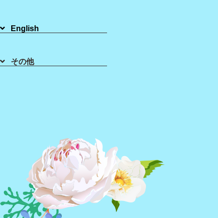
2021年04月29日
English
皆様こんにちは(^^)/
その他
シュガーリング ブラジリアンワックス の
LaMinaです！
数あるサロンの中から当サロンLaMinaを見つけて頂
きありがとうございます！
LaMinaが一番お勧めしている【シュガーリング】と
は？