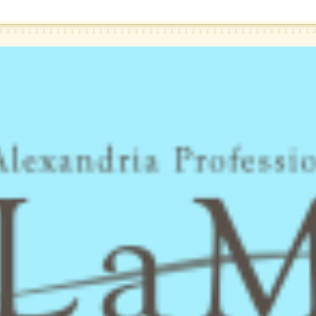
ring
List of Salons
Sugaring Price
Sugaring School
る方
店舗一覧
料金表
シュガーリング
スクール
ぶ時に見るべきポイント