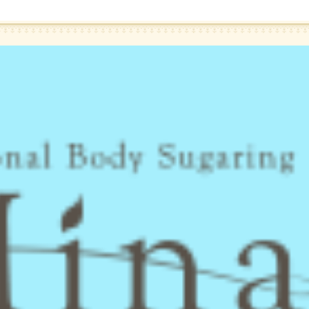
シュガーリング脱毛ならLa Mina（ラミーナ）へ！渋谷・六本木・新宿・宇都宮・札幌
About Lamina
ラ・ミーナに
ついて
東京でシュガーリングサロンを選ぶ時に見るべきポイント