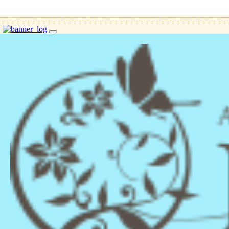
toggle
navigation
Home
About Suga
ホーム
初めて脱毛す
東京でシュガーリングサロンを選
2026年05月16日