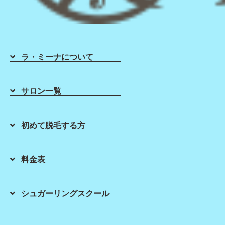
シュガーリングは、サロンによって技術・知識・使用商材に
価格や立地だけではなく、
ラ・ミーナについて
「どのような技術教育を受けているか」を見ることも大切で
今回は、シュガーリングサロン選びでチェックしたいポイン
サロン一覧
① 技術研修・教育制度があるか
初めて脱毛する方
シュガーリングは、ただペーストを塗って取るだけではあり
毛流れ
温度
料金表
圧
肌の張り方
ペーストコントロール
シュガーリングスクール
など、細かい技術要素があります。
サロンによっては、短時間の説明のみで施術に入るケースも