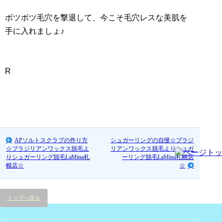
ボツボツ毛穴を撃退して、今こそ毛穴レスな美肌を
手に入れましょ♪
R
APソルトスクラブの作り方
シュガーリングの自慢☆ブラジ
☆ブラジリアンワックス脱毛よ
リアンワックス脱毛よりシュガ
りシュガーリング脱毛LaMina札
ーリング脱毛LaMina札幌店
幌店☆
☆
トップへ戻る