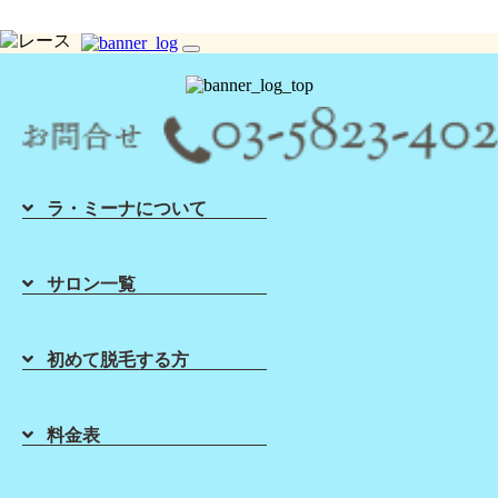
toggle
シュガーリング脱毛ならLa Mina（ラミーナ）へ！渋谷・六本木・新宿・宇都宮・札幌
navigation
ラ・ミーナについて
Home
About Sugaring
List of Salons
Sugaring Price
サロン一覧
ホーム
初めて脱毛する方
店舗一覧
料金表
初めて脱毛する方
Sugaring School
About Lamina
毛穴の疑問☆ブラジリアンワッ
クス脱毛よりシュガーリング脱
シュガーリング
スクール
ラ・ミーナに
ついて
料金表
毛LaMina札幌店☆