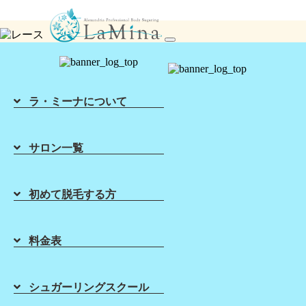
シュガーリング脱毛ならLa Mina（ラミーナ）へ！渋谷・六本木・新宿・宇都宮・札幌
toggle
navigation
ラ・ミーナについて
サロン一覧
初めて脱毛する方
Home
About Sugaring
List of Salons
Sugaring Price
ホーム
初めて脱毛する方
店舗一覧
料金表
料金表
Sugaring School
About Lamina
砂糖にはどんな効果があるの？
シュガーリングスクール
【シュガーリング】
シュガーリング
スクール
ラ・ミーナに
ついて