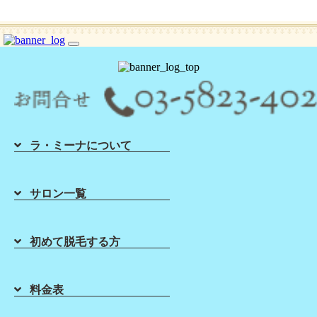
シュガーリング脱毛ならLa Mina（ラミーナ）へ！渋谷・六本木・新宿・宇都宮・札幌
toggle
navigation
ラ・ミーナについて
Home
About Sugaring
List of Salons
Sugaring Price
サロン一覧
ホーム
初めて脱毛する方
店舗一覧
料金表
Sugaring School
About Lamina
VIO脱毛後のニキビはオイルが
初めて脱毛する方
原因！？正しいアフターケアの
シュガーリング
スクール
ラ・ミーナに
ついて
料金表
お勧め