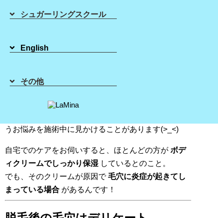
シュガーリングスクール
2019年10月08日
English
皆様こんにちは(^^)/
その他
シュガーリング・ブラジリアンワックスの
LaMina（ラミーナ）
です！
最近、VIO脱毛後に
ニキビができてしまった…
とい
うお悩みを施術中に見かけることがあります(>_<)
自宅でのケアをお伺いすると、ほとんどの方が
ボデ
ィクリームでしっかり保湿
しているとのこと。
でも、そのクリームが原因で
毛穴に炎症が起きてし
まっている場合
があるんです！
脱毛後の毛穴はデリケート