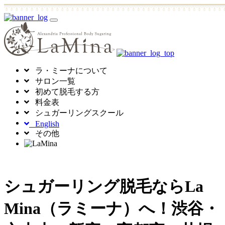
toggle
navigation
ラ・ミーナについて
サロン一覧
初めて脱毛する方
料金表
シュガーリングスクール
English
その他
シュガーリング脱毛ならLa
Mina（ラミーナ）へ！渋谷・