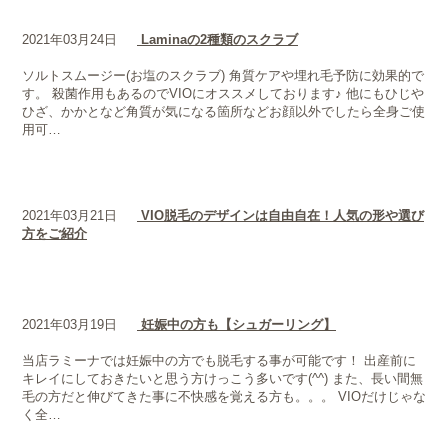
2021年03月24日
Laminaの2種類のスクラブ
ソルトスムージー(お塩のスクラブ) 角質ケアや埋れ毛予防に効果的で
す。 殺菌作用もあるのでVIOにオススメしております♪ 他にもひじや
ひざ、かかとなど角質が気になる箇所などお顔以外でしたら全身ご使
用可…
2021年03月21日
VIO脱毛のデザインは自由自在！人気の形や選び
方をご紹介
2021年03月19日
妊娠中の方も【シュガーリング】
当店ラミーナでは妊娠中の方でも脱毛する事が可能です！ 出産前に
キレイにしておきたいと思う方けっこう多いです(^^) また、長い間無
毛の方だと伸びてきた事に不快感を覚える方も。。。 VIOだけじゃな
く全…