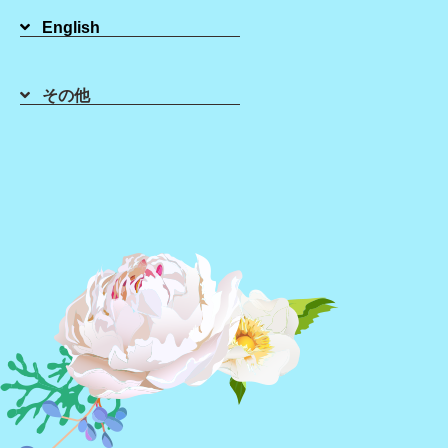
English
2021年04月17日
ワックスよりも高価な理由【シュガーリング】
皆様こんにちは(^^)/北海道 札幌にあるシュガーリング ブラジリアン
ワックス のLaMina札幌店です！ 当店でも1番おすすめしているシュ
その他
ガーリングに関しましてお客様よ…
2021年04月16日
10代のための☆Student Pass☆
皆様こんにちは！北海道 札幌にあるシュガーリング ブラジリアン
ワックス のLaMina札幌店でございます。 いつもブログを拝見いただ
きありがとうございます！ 近年、10代でも脱毛されている方、増え
てい…
2021年04月15日
砂糖にはどんな効果があるの？【シュガーリン
グ】
皆様こんにちは(^^)/北海道 札幌にあるにあるシュガーリング ブラ
ジリアンワックス のLaMina札幌店です。 シュガーリングのペースト