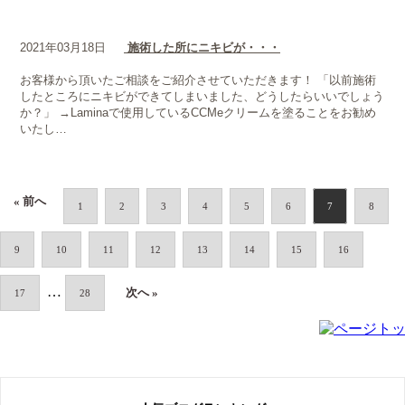
2021年03月18日
施術した所にニキビが・・・
お客様から頂いたご相談をご紹介させていただきます！ 「以前施術
したところにニキビができてしまいました、どうしたらいいでしょう
か？」 →Laminaで使用しているCCMeクリームを塗ることをお勧め
いたし…
« 前へ
1
2
3
4
5
6
7
8
9
10
11
12
13
14
15
16
…
次へ »
17
28