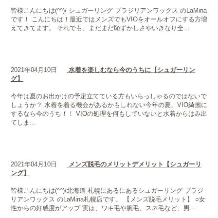
皆様こんにちは(^^)/ シュガーリング ブラジリアンワックス のLaMina
です！ こんにちは！最近ではメンズでもVIOをオールオフにする方増
えてきてます。 それでも、まだまだ恥ずかしさやいきなり全…
2021年04月10日
水着を楽しむなら今のうちに【シュガーリン
グ】
今年は夏のお出かけの予定立てている方もいらっしゃるのではないで
しょうか？ 水着を着る機会があるかもしれない今年の夏、VIO綺麗に
するなら今のうち！！ VIOの処理を何もしていないと水着からはみ出
てしま…
2021年04月10日
メンズ脱毛のメリットデメリット【シュガーリ
ング】
皆様こんにちは(^^)/北海道 札幌にあるにあるシュガーリング ブラジ
リアンワックス のLaMina札幌店です。 【メンズ脱毛メリット】 ○女
性からの好感度がアップ 実は、ワキ毛や腕毛、スネ毛など、男…