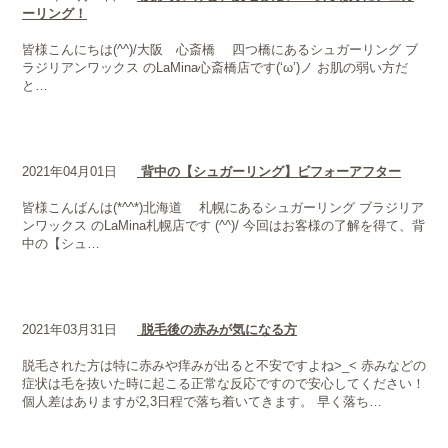
ーリング！
皆様こんにちは(^^)/大阪 心斎橋 四つ橋にあるシュガーリング ブ
ラジリアンワックス のLaMina心斎橋店です(‘ω’)ノ お肌の弱い方だ
と…
2021年04月01日
背中の【シュガーリング】ビフォーアフター
皆様こんばんは(*^^*)北海道 札幌にあるシュガーリング ブラジリア
ンワックス のLaMina札幌店です (^^)/ 今回はお客様の了解を得て、背
中の【シュ…
2021年03月31日
脱毛後の赤みが気になる方
脱毛された方は特に赤みや痒みが出ると不安ですよね>_< 赤みなどの
症状は毛を抜いた時に起こる正常な反応ですので安心してください！
個人差はありますが2,3日程で落ち着いてきます。 早く落ち…