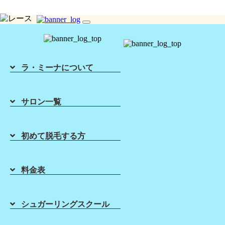
toggle
シュガーリング脱毛ならLa Mina（ラミーナ）へ！渋谷・六本木・新宿・宇都宮・札幌
navigation
ラ・ミーナについて
サロン一覧
Home
About Sugaring
List of Salons
Sugaring Price
初めて脱毛する方
ホーム
初めて脱毛する方
店舗一覧
料金表
料金表
Sugaring School
About Lamina
シュガーリング
スクール
ラ・ミーナに
ついて
Blog
シュガーリングスクール
シュガーリング‗VIO一覧