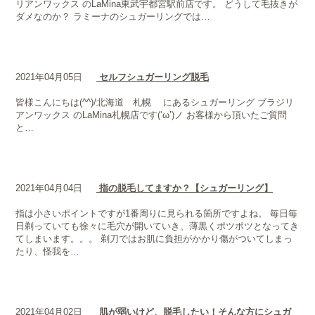
リアンワックス のLaMina東武宇都宮駅前店です。 どうして毛抜きが
ダメなのか？ ラミーナのシュガーリングでは…
2021年04月05日
セルフシュガーリング脱毛
皆様こんにちは(^^)/北海道 札幌 にあるシュガーリング ブラジリ
アンワックス のLaMina札幌店です(‘ω’)ノ お客様から頂いたご質問
と…
2021年04月04日
指の脱毛してますか？【シュガーリング】
指は小さいポイントですが1番周りに見られる箇所ですよね。 毎日毎
日剃っていても徐々に毛穴が開いていき、薄黒くポツポツとなってき
てしまいます。。。 剃刀ではお肌に負担がかかり傷がついてしまっ
たり、怪我を…
2021年04月02日
肌が弱いけど、脱毛したい！そんな方にシュガ