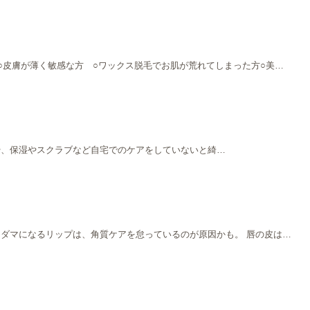
○皮膚が薄く敏感な方 ○ワックス脱毛でお肌が荒れてしまった方○美…
場合や、保湿やスクラブなど自宅でのケアをしていないと綺…
ダマになるリップは、角質ケアを怠っているのが原因かも。 唇の皮は…