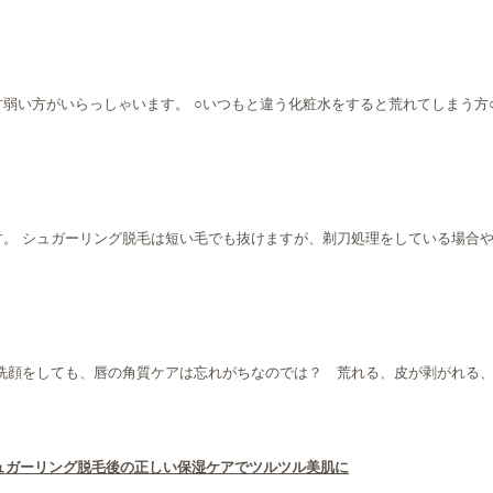
弱い方がいらっしゃいます。 ○いつもと違う化粧水をすると荒れてしまう方
Minaです。 シュガーリング脱毛は短い毛でも抜けますが、剃刀処理をしている
洗顔をしても、唇の角質ケアは忘れがちなのでは？ 荒れる、皮が剥がれる、
ュガーリング脱毛後の正しい保湿ケアでツルツル美肌に