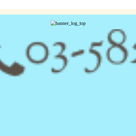
ring
List of Salons
Sugaring Price
Sugaring School
る方
店舗一覧
料金表
シュガーリング
スクール