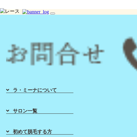
toggle
navigation
Home
About Suga
ホーム
初めて脱毛す
ラ・ミーナについて
サロン一覧
Blog
初めて脱毛する方
一覧