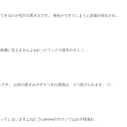
できるのが毛穴の黒ずみです。 角栓ができてしまうと皮脂が排出され…
に見えませんよね(>_<) ワックス脱毛やカミソ…
です。 お尻の黒ずみやザラつきの原因は、３つ挙げられます。 ◯…
いますよね(*_*) Laminaのサロンではお子様連れ…