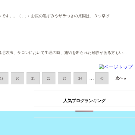
す。。（ ; ; ）お尻の黒ずみやザラつきの原因は、３つ挙げ…
脱毛方法、サロンにおいて生理の時、施術を断られた経験がある方もい…
…
次へ »
19
20
21
22
23
24
43
人気ブログランキング