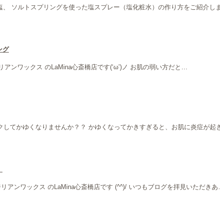
お塩、 ソルトスプリングを使った塩スプレー（塩化粧水）の作り方をご紹介しま
ング
ンワックス のLaMina心斎橋店です(‘ω’)ノ お肌の弱い方だと…
てかゆくなりませんか？？ かゆくなってかきすぎると、お肌に炎症が起きちゃい
】
アンワックス のLaMina心斎橋店です (^^)/ いつもブログを拝見いただきあ