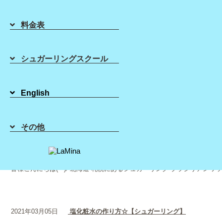
料金表
2021年03月07日
LaMinaの特別なパウダー【シュガーリング】
ラミーナのパウダー、バータル6☆ ラミーナの施術で使用されているパ
シュガーリングスクール
2021年03月06日
デリケートゾーンの悩み(できもの)【シュガーリン
English
皆様こんにちは(*^^*)大阪 心斎橋 四つ橋にあるシュガーリング ブラジリ
その他
2021年03月05日
毛を剃って濃くなってしまった方【シュガーリング
皆様こんにちは(^^)/ 北海道 札幌にあるシュガーリング ブラジリアン
2021年03月05日
塩化粧水の作り方☆【シュガーリング】