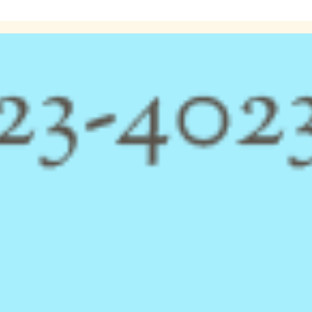
シュガーリング脱毛ならLa Mina（ラミーナ）へ！渋谷・六本木・新宿・宇都宮・札幌
About Lamina
ラ・ミーナに
ついて