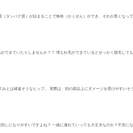
質（タンパク質）が詰まることで角栓（かくせん）ができ、それが黒くなって
できていたりしませんか？？ 埋もれ毛ができているとせっかく脱毛しても綺麗
すみとは縁遠そうなヒップ。 実際は、顔の肌以上にダメージを受けやすいそう
になりやすいですよね？ 一緒に連れていっても大丈夫なのか？不安になってしま