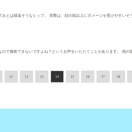
みとは縁遠そうなヒップ。 実際は、顔の肌以上にダメージを受けやすいそうで
なので施術できないですよね？というお声をいただくことがあります。 他の
11
12
13
14
15
16
17
18