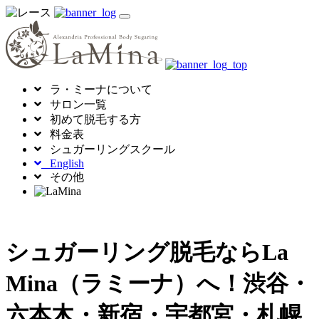
toggle
navigation
ラ・ミーナについて
サロン一覧
初めて脱毛する方
料金表
シュガーリングスクール
English
その他
シュガーリング脱毛ならLa
Mina（ラミーナ）へ！渋谷・
六本木・新宿・宇都宮・札幌