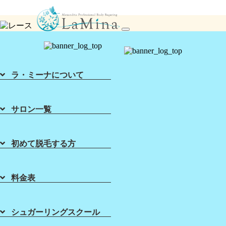
シュガーリング脱毛ならLa Mina（ラミーナ）へ！渋谷・六本木・新宿・宇都宮・札幌
toggle
navigation
ラ・ミーナについて
サロン一覧
初めて脱毛する方
Home
About Sugaring
List of Salons
Sugaring Price
ホーム
初めて脱毛する方
店舗一覧
料金表
料金表
Sugaring School
About Lamina
Vラインのデザイン☆ブラジリ
シュガーリングスクール
アンワックス脱毛よりシュガー
シュガーリング
スクール
ラ・ミーナに
ついて