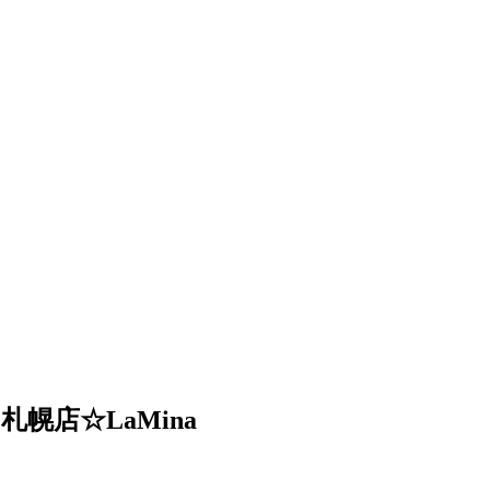
店☆LaMina