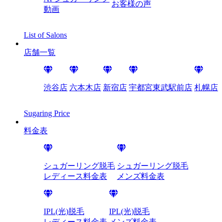
お客様の声
動画
List of Salons
店舗一覧
渋谷店
六本木店
新宿店
宇都宮東武駅前店
札幌店
Sugaring Price
料金表
シュガーリング脱毛
シュガーリング脱毛
レディース料金表
メンズ料金表
IPL(光)脱毛
IPL(光)脱毛
レディース料金表
メンズ料金表