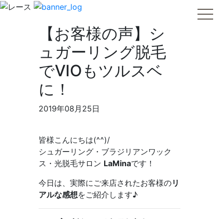
tog
【お客様の声】シ
ュガーリング脱毛
でVIOもツルスベ
に！
2019年08月25日
皆様こんにちは(^^)/
シュガーリング・ブラジリアンワック
ス・光脱毛サロン
LaMina
です！
今日は、実際にご来店されたお客様の
リ
アルな感想
をご紹介します♪