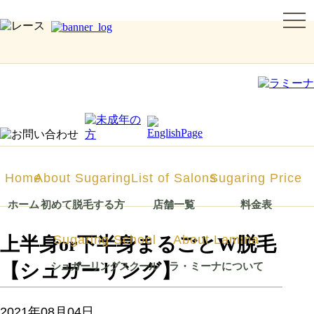
togg
navi
シュガーリング脱毛ならLa Mina（ラミーナ）へ！渋谷・六本木・新宿・宇都宮・札幌
Home
About Sugaring
List of Salons
Sugaring Price
ホーム
初めて脱毛する方
店舗一覧
料金表
Sugaring School
About Lamina
上半身or下半身まるごとW脱毛
【シュガーリング】
シュガーリング
スクール
ラ・ミーナに
ついて
2021年08月04日