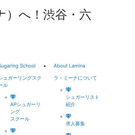
ーナ）へ！渋谷・六
Sugaring School
About Lamina
シュガーリング
スク
ラ・ミーナに
ついて
ール
シュガーリスト
APシュガーリ
紹介
ング
スクール
求人募集