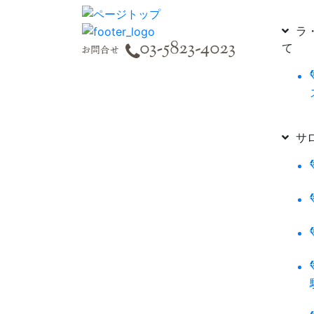
ラ・
て
サロ