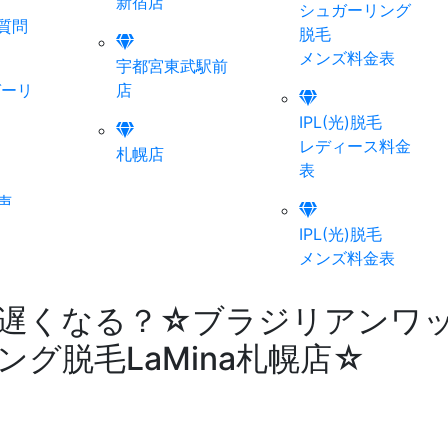
新宿店
シュガーリング
質問
脱毛
メンズ料金表
宇都宮東武駅前
ガーリ
店
IPL(光)脱毛
レディース料金
札幌店
表
声
IPL(光)脱毛
メンズ料金表
遅くなる？☆ブラジリアンワ
グ脱毛LaMina札幌店☆