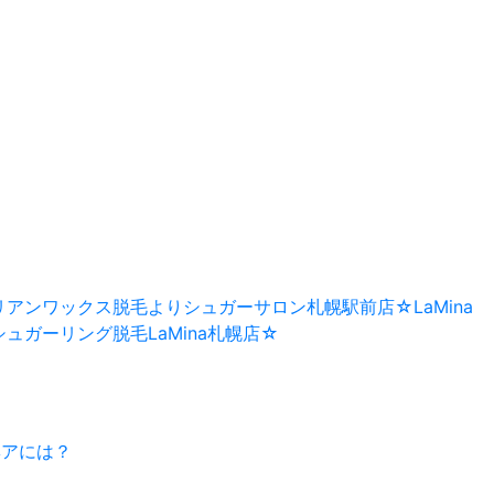
アンワックス脱毛よりシュガーサロン札幌駅前店☆LaMina
ュガーリング脱毛LaMina札幌店☆
ヘアには？