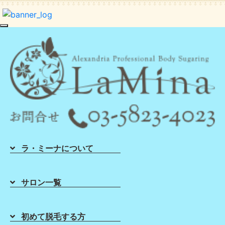
toggle navigation
清潔なお部屋で脱毛☆ブラジ
リアンワックス脱毛よりシ
ュガーサロン札幌駅前店
☆LaMina
2020年10月04日
ラ・ミーナについて
シュガーリング ブラジリアンワックス の
LaMina札幌店です(^o^)
サロン一覧
ラミーナでは、毎回お客様に触れるものは全て使
初めて脱毛する方