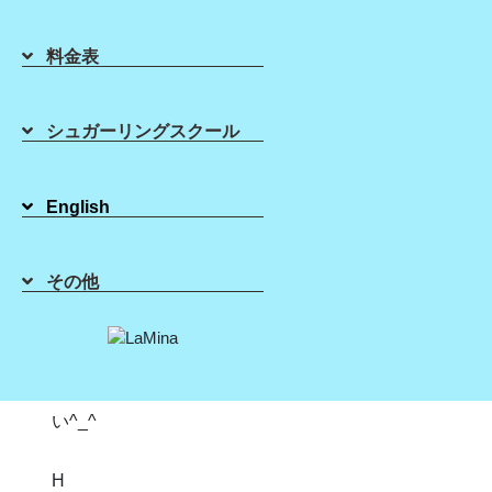
い捨て
使い捨てできないツイーザーなどは、洗浄し専用
料金表
の消毒器にて殺菌しています。
もちろんスパチュラの二度付けも一切しませ
シュガーリングスクール
ん！！
なので安心してご来店ください♪
English
施術時はグローブをしていますが、お客様に触れ
る前に
その他
グローブをはめた手も消毒しています。
ラミーナで安全に、安心して施術を・・・★
疑問点等ございましたら、お気軽にお問合せ下さ
い^_^
H