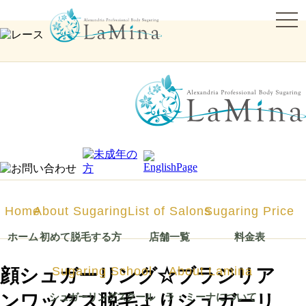
togg
navi
シュガーリング脱毛ならLa Mina（ラミーナ）へ！渋谷・六本木・新宿・宇都宮・札幌
Home
About Sugaring
List of Salons
Sugaring Price
ホーム
初めて脱毛する方
店舗一覧
料金表
Sugaring School
About Lamina
顔シュガーリング☆ブラジリア
ンワックス脱毛よりシュガーリ
シュガーリング
スクール
ラ・ミーナに
ついて