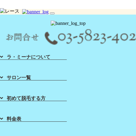
toggle
シュガーリング脱毛ならLa Mina（ラミーナ）へ！渋谷・六本木・新宿・宇都宮・札幌
navigation
ラ・ミーナについて
サロン一覧
初めて脱毛する方
Home
About Sugaring
List of Salons
Sugaring Price
ホーム
初めて脱毛する方
店舗一覧
料金表
料金表
Sugaring School
About Lamina
7月限定キャンペーン【シュガ