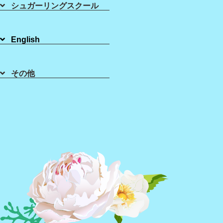
シュガーリングスクール
ーリング】
シュガーリング
スクール
ラ・ミーナに
ついて
English
2021年07月06日
その他
皆様こんにちは(^^)/
シュガーリング ブラジリアンワックス の
LaMinaです！
LaMinaで使用してる乳液、パウダー、美容液からス
クラブまで30%オフが始まっています！
7月中限定のご案内になります！