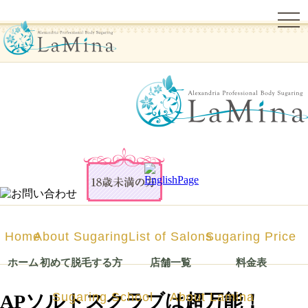
togg
navi
シュガーリング脱毛ならLa Mina（ラミーナ）へ！渋谷・六本木・新宿・宇都宮・札幌
Home
About Sugaring
List of Salons
Sugaring Price
ホーム
初めて脱毛する方
店舗一覧
料金表
Sugaring School
About Lamina
APソルトスクラブは超万能！