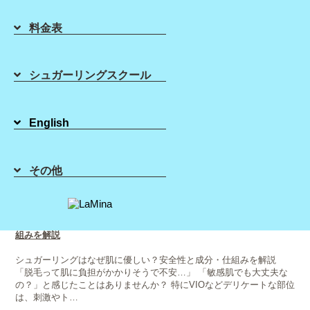
シュガーリング
スクール
ラ・ミーナに
ついて
料金表
Blog
未分類一覧
シュガーリングスクール
2026年03月25日
VIO脱毛で後悔しないために｜サロン選びで大切
な3つのポイント
English
「VIO脱毛を始めたいけど、どのサロンを選べばいいの？」と悩んで
いませんか？ 料金や雰囲気だけで選んでしまうと、痛みや仕上が
り、肌トラブルに後悔するケースも少なくありません。 この記事で
は、VIO脱毛…
その他
2026年03月22日
シュガーリングはなぜ肌に優しい？安全性と仕
組みを解説
シュガーリングはなぜ肌に優しい？安全性と成分・仕組みを解説
「脱毛って肌に負担がかかりそうで不安…」 「敏感肌でも大丈夫な
の？」と感じたことはありませんか？ 特にVIOなどデリケートな部位
は、刺激やト…