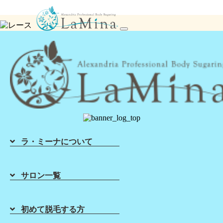
シュガーリング脱毛ならLa Mina（ラミーナ）へ！渋谷・六本木・新宿・宇都宮・札幌
toggle
navigation
ラ・ミーナについて
Home
About Sugaring
List of Salons
Sugaring Price
サロン一覧
ホーム
初めて脱毛する方
店舗一覧
料金表
初めて脱毛する方
Sugaring School
About Lamina