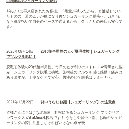
LaMinaのシュガーリング脱毛
1年ぶりに再来店されたお客様。「毛量が減ったから」と油断してい
たものの、夏のムレが気になり再びシュガーリング脱毛へ。LaMina
なら都度払いで自分のペースで通えるから、久しぶりの来店も安心で
す♪
2025年09月14日
20代後半男性のヒゲ脱毛体験｜シュガーリング
でツルツル肌に！
脱毛初体験の20代後半男性。毎日のヒゲ剃りのストレスや青黒さに悩
み、シュガーリング脱毛に挑戦。施術後のツルツル感に感動！痛みは
ありますが、丁寧なケアで安心。男性のヒゲ脱毛はラミーナへ。
2021年12月22日
背中うなじお顔【シュガーリング】の注意点
皆様こんにちは(^^)/北海道 札幌にあるシュガーリング ブラジリア
ンワックス のLaMina札幌店です！ うなじや背中上部、お顔のシュガ
ーリングの際に注意しなければいけない点が幾…