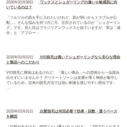
2026年03月08日
ワックスとシュガーリングの違い☆敏感肌に向
いているのは？
「ツルツルの肌を手に入れたいけれど、肌が弱いからトラブルが心
配…」そんな悩みを持つ方に今、注目されているのが「シュガーリン
グ」です。見た目はブラジリアンワックスと似ていますが、実は「成
分」と「アプロー…
2026年03月02日
VIO脱毛は痛い？シュガーリングなら安心な理由
と製品へのこだわり
VIO脱毛に興味はあるけれど、「激しい痛み」への恐怖から一歩踏み
出せずにいませんか？ デリケートゾーンは皮膚が薄く神経が集中し
ているため、従来の脱毛方法では強い刺激を感じやすい部位です。
…
2026年03月01日
白髪脱毛は何回必要？効果・回数・通うペース
を解説
「白髪があるけど、何回くらい通えばいいの？」 「1回でなくなる？