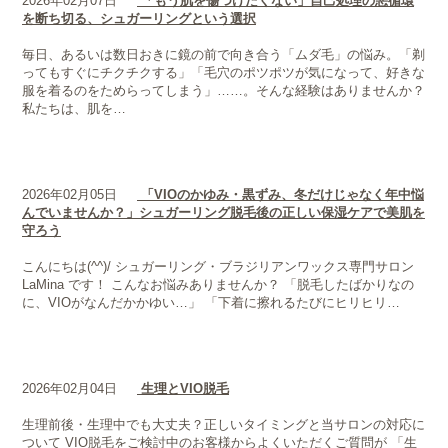
2026年02月07日
「もう肌を傷つけたくない」自己処理の悪循環
を断ち切る、シュガーリングという選択
毎日、あるいは数日おきに鏡の前で向き合う「ムダ毛」の悩み。「剃
ってもすぐにチクチクする」「毛穴のポツポツが気になって、好きな
服を着るのをためらってしまう」……。そんな経験はありませんか？
私たちは、肌を…
2026年02月05日
「VIOのかゆみ・黒ずみ、冬だけじゃなく年中悩
んでいませんか？」シュガーリング脱毛後の正しい保湿ケアで美肌を
守ろう
こんにちは(^^)/ シュガーリング・ブラジリアンワックス専門サロン
LaMina です！ こんなお悩みありませんか？ 「脱毛したばかりなの
に、VIOがなんだかかゆい…」 「下着に擦れるたびにヒリヒリ…
2026年02月04日
生理とVIO脱毛
生理前後・生理中でも大丈夫？正しいタイミングと当サロンの対応に
ついて VIO脱毛をご検討中のお客様からよくいただくご質問が 「生