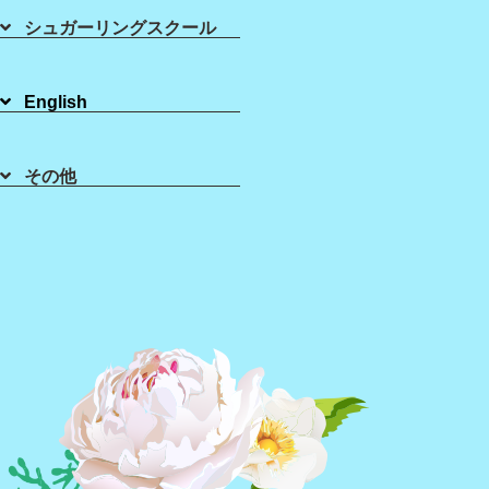
Sugaring School
About Lamina
シュガーリングスクール
シュガーリング
スクール
ラ・ミーナに
ついて
Blog
サロンNews一覧
English
2018年11月12日
修復クリーム必須
その他
また寒くなってきました！暖房をつけ始め、お肌の乾燥も気になりま
すそんな乾燥しやすい季節に最適なスキンケアを紹介します 1 水を
飲む！ご存知の様に、お水を飲むことによって、体の中からお肌に潤
いを与えます…
2018年07月02日
ワックス脱毛後に注意すること！
ワックス脱毛の施術後に、 「今日は、シャワーのみでお願いしま
す。」 「今日は激しい運動はお控えください。」 など、アフターケ
アについての説明を受けますよね？ きっと「わかりました！」と返
答しても、良く…