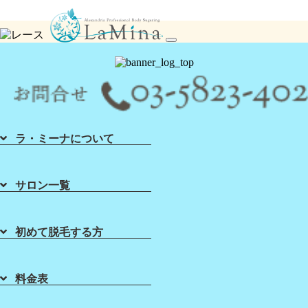
シュガーリング脱毛ならLa Mina（ラミーナ）へ！渋谷・六本木・新宿・宇都宮・札幌
toggle
navigation
ラ・ミーナについて
サロン一覧
初めて脱毛する方
Home
About Sugaring
List of Salons
Sugaring Price
ホーム
初めて脱毛する方
店舗一覧
料金表
料金表