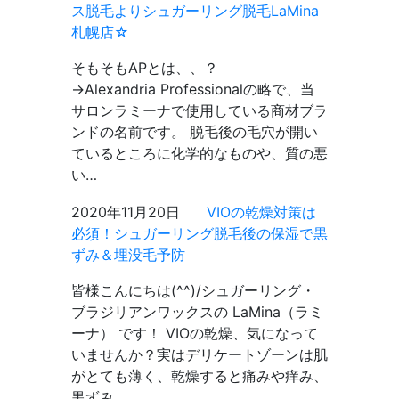
ス脱毛よりシュガーリング脱毛LaMina
札幌店☆
そもそもAPとは、、？
→Alexandria Professionalの略で、当
サロンラミーナで使用している商材ブラ
ンドの名前です。 脱毛後の毛穴が開い
ているところに化学的なものや、質の悪
い…
2020年11月20日
VIOの乾燥対策は
必須！シュガーリング脱毛後の保湿で黒
ずみ＆埋没毛予防
皆様こんにちは(^^)/シュガーリング・
ブラジリアンワックスの LaMina（ラミ
ーナ） です！ VIOの乾燥、気になって
いませんか？実はデリケートゾーンは肌
がとても薄く、乾燥すると痛みや痒み、
黒ずみ…