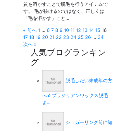
質を溶かすことで脱毛を行うアイテムで
す。 毛が抜けるのではなく、正しくは
「毛を溶かす」こと…
« 前へ
1
…
6
7
8
9
10
11
12
13
14
15
16
17
18
19
20
21
22
23
24
25
26
…
34
次へ »
人気ブログランキン
グ
脱毛したい未成年の方
へ☆ブラジリアンワックス脱毛
よ...
シュガーリング前に知