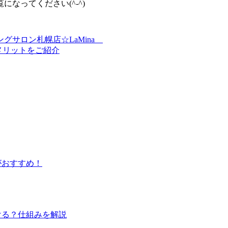
なってください(^-^)
グサロン札幌店☆LaMina
メリットをご紹介
がおすすめ！
ける？仕組みを解説