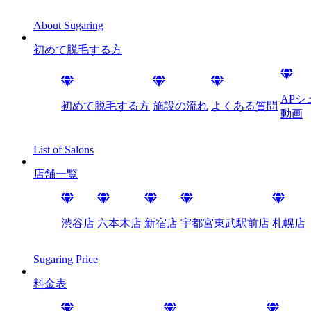
About Sugaring
初めて脱毛する方
AP
初めて脱毛する方
施設の流れ
よくある質問
動画
List of Salons
店舗一覧
渋谷店
六本木店
新宿店
宇都宮東武駅前店
札幌店
Sugaring Price
料金表