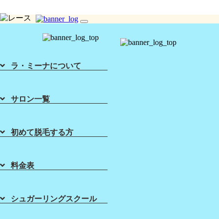
toggle
シュガーリング脱毛ならLa Mina（ラミーナ）へ！渋谷・六本木・新宿・宇都宮・札幌
navigation
ラ・ミーナについて
サロン一覧
Home
About Sugaring
List of Salons
Sugaring Price
初めて脱毛する方
ホーム
初めて脱毛する方
店舗一覧
料金表
料金表
Sugaring School
About Lamina
肌トラブルが増える季節のケア
【シュガーリング】
シュガーリング
スクール
ラ・ミーナに
ついて
シュガーリングスクール
2021年06月01日