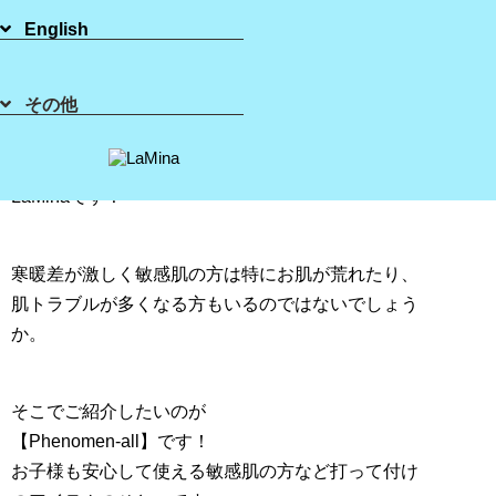
English
その他
皆様こんにちは(^^)/
シュガーリング ブラジリアンワックス の
LaMinaです！
寒暖差が激しく敏感肌の方は特にお肌が荒れたり、
肌トラブルが多くなる方もいるのではないでしょう
か。
そこでご紹介したいのが
【Phenomen-all】です！
お子様も安心して使える敏感肌の方など打って付け