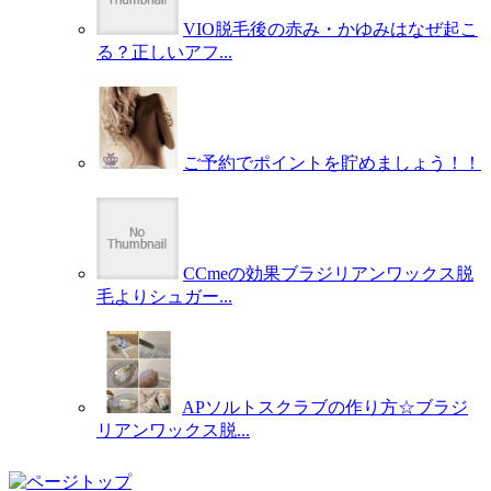
VIO脱毛後の赤み・かゆみはなぜ起こ
る？正しいアフ...
ご予約でポイントを貯めましょう！！
CCmeの効果ブラジリアンワックス脱
毛よりシュガー...
APソルトスクラブの作り方☆ブラジ
リアンワックス脱...