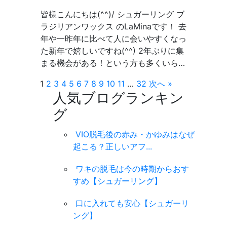
皆様こんにちは(^^)/ シュガーリング ブ
ラジリアンワックス のLaMinaです！ 去
年や一昨年に比べて人に会いやすくなっ
た新年で嬉しいですね(^^) 2年ぶりに集
まる機会がある！という方も多くいら…
1
2
3
4
5
6
7
8
9
10
11
…
32
次へ »
人気ブログランキン
グ
VIO脱毛後の赤み・かゆみはなぜ
起こる？正しいアフ...
ワキの脱毛は今の時期からおす
すめ【シュガーリング】
口に入れても安心【シュガーリ
ング】