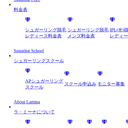
料金表
シュガーリング脱毛
シュガーリング脱毛
IPL(光)
レディース料金表
メンズ料金表
レディー
Sugaring School
シュガーリング
スクール
APシュガーリング
スクール申込み
モニター募集
スクール
About Lamina
ラ・ミーナに
ついて