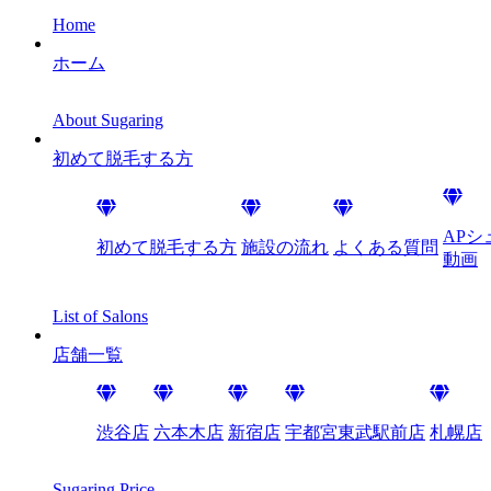
Home
ホーム
About Sugaring
初めて脱毛する方
AP
初めて脱毛する方
施設の流れ
よくある質問
動画
List of Salons
店舗一覧
渋谷店
六本木店
新宿店
宇都宮東武駅前店
札幌店
Sugaring Price