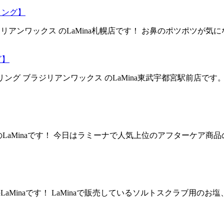
リング】
ラジリアンワックス のLaMina札幌店です！ お鼻のポツポツ
グ】
リング ブラジリアンワックス のLaMina東武宇都宮駅前店
 のLaMinaです！ 今日はラミーナで人気上位のアフターケア商
のLaMinaです！ LaMinaで販売しているソルトスクラブ