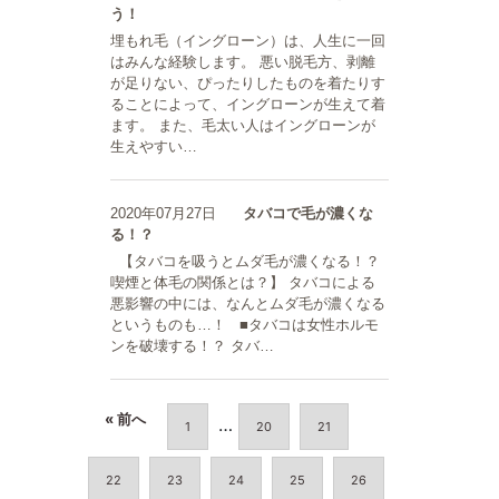
う！
埋もれ毛（イングローン）は、人生に一回
はみんな経験します。 悪い脱毛方、剥離
が足りない、ぴったりしたものを着たりす
ることによって、イングローンが生えて着
ます。 また、毛太い人はイングローンが
生えやすい…
2020年07月27日
タバコで毛が濃くな
る！？
【タバコを吸うとムダ毛が濃くなる！？
喫煙と体毛の関係とは？】 タバコによる
悪影響の中には、なんとムダ毛が濃くなる
というものも…！ ■タバコは女性ホルモ
ンを破壊する！？ タバ…
« 前へ
…
1
20
21
22
23
24
25
26