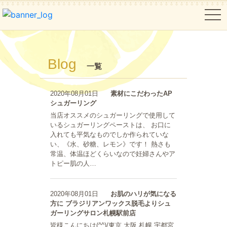
tog
Blog
一覧
2020年08月01日
素材にこだわったAP
シュガーリング
当店オススメのシュガーリングで使用して
いるシュガーリングペーストは、 お口に
入れても平気なものでしか作られていな
い、《水、砂糖、レモン》です！ 熱さも
常温、体温ほどくらいなので妊婦さんやア
トピー肌の人…
2020年08月01日
お肌のハリが気になる
方に ブラジリアンワックス脱毛よりシュ
ガーリングサロン札幌駅前店
皆様こんにちは(^^)/東京 大阪 札幌 宇都宮