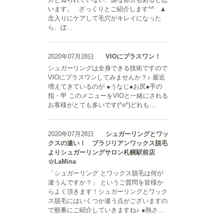
います。 ざっくりとご紹介します^^ ▲
念入りにケアして毛穴がキレイになった
ら、ぽ…
2020年07月28日
VIOにプラスワン！
シュガーリングは全身できる技術ですので
VIOにプラスワンしてみませんか？♪ 最近
増えてきているのが ●うなじ●お尻●手の
指・甲 このメニューをVIOと一緒にされる
お客様がとても多いです(^o^)どれも…
2020年07月28日
シュガーリングとワッ
クスの違い！ ブラジリアンワックス脱毛
よりシュガーリングサロン札幌駅前店
☆LaMina
「シュガーリング とワックス脱毛は何が
違うんですか？」 というご質問を皆様か
らよく頂きます！シュガーリングとワック
ス脱毛にはいくつか違う点がございますの
で順番にご紹介していきますね♪ ●熱さ…