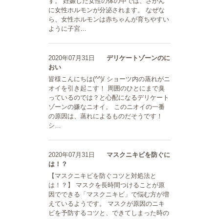
す。 妊娠した女性の体の中では、さかん
に女性ホルモンが分泌されます。 なぜな
ら、女性ホルモンは赤ちゃんが育ちやすい
ように子宮…
2020年07月31日
デリケートゾーンのに
おい
皆様こんにちは(^^)/ ショーツ内の蒸れがニ
オイを引き起こす！ 周囲のひとにまで臭
っているのでは？と心配になるデリケート
ゾーンの嫌なニオイ。 このニオイの一番
の原因は、蒸れによるものだそうです！
シ…
2020年07月31日
マスクニキビを防ぐに
は！？
【マスクニキビを防ぐコツと対処法と
は！？】 マスクを長時間つけることが原
因でできる「マスクニキビ」で悩む方が増
えているようです。 マスクが原因のニキ
ビを予防するコツと、できてしまった時の