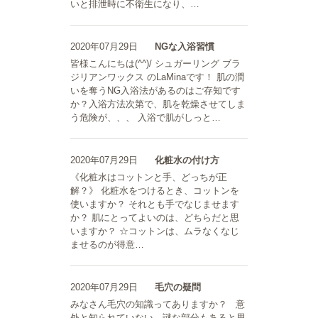
いと排泄時に不衛生になり、…
2020年07月29日
NGな入浴習慣
皆様こんにちは(^^)/ シュガーリング ブラ
ジリアンワックス のLaMinaです！ 肌の潤
いを奪うNG入浴法があるのはご存知です
か？入浴方法次第で、肌を乾燥させてしま
う危険が、、、 入浴で肌がしっと…
2020年07月29日
化粧水の付け方
《化粧水はコットンと手、どっちが正
解？》 化粧水をつけるとき、コットンを
使いますか？ それとも手でなじませます
か？ 肌にとってよいのは、どちらだと思
いますか？ ☆コットンは、ムラなくなじ
ませるのが得意…
2020年07月29日
毛穴の疑問
みなさん毛穴の知識ってありますか？ 意
外と知られていない、謎な部分もあると思