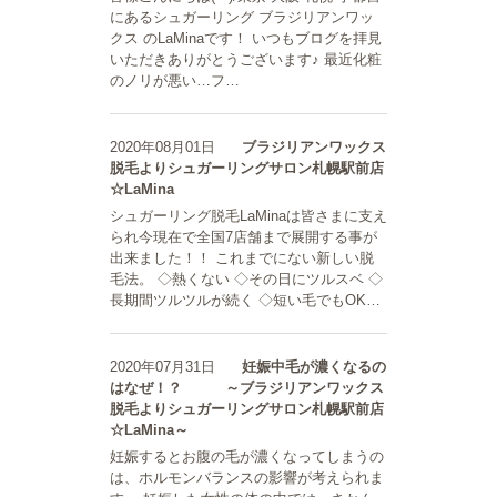
にあるシュガーリング ブラジリアンワッ
クス のLaMinaです！ いつもブログを拝見
いただきありがとうございます♪ 最近化粧
のノリが悪い…フ…
2020年08月01日
ブラジリアンワックス
脱毛よりシュガーリングサロン札幌駅前店
☆LaMina
シュガーリング脱毛LaMinaは皆さまに支え
られ今現在で全国7店舗まで展開する事が
出来ました！！ これまでにない新しい脱
毛法。 ◇熱くない ◇その日にツルスベ ◇
長期間ツルツルが続く ◇短い毛でもOK…
2020年07月31日
妊娠中毛が濃くなるの
はなぜ！？ ～ブラジリアンワックス
脱毛よりシュガーリングサロン札幌駅前店
☆LaMina～
妊娠するとお腹の毛が濃くなってしまうの
は、ホルモンバランスの影響が考えられま