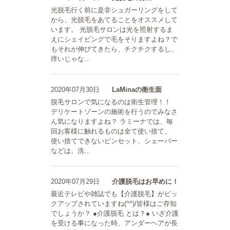
光脱毛行く前に是非シュガーリングをして
から、光脱毛をあてることをオススメして
います。 光脱毛サロンは光を照射するま
えにシェイビングで毛をそりますよね？で
もそれが伸びてきたら、チクチクするし、
痒いじゃな…
2020年07月30日
LaMinaの衛生面
脱毛サロンで気になるのは衛生管理！！
デリケートゾーンの施術を行うのでみなさ
ん気になりますよね？ ラミーナでは、毎
回お客様に触れるものは全て使い捨て、
使い捨てできないピンセット、シェーバー
などは、洗…
2020年07月29日
介護脱毛はお早めに！
最近テレビや雑誌でも【介護脱毛】がピッ
クアップされていますね(^^)/皆様はご存知
でしょうか？ ●介護脱毛 とは？● いざ介護
を受ける事になった時、アンダーヘアが長