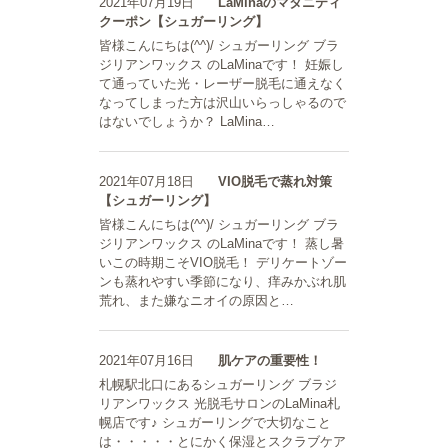
2021年07月19日
LaMinaのマタニティ
クーポン【シュガーリング】
皆様こんにちは(^^)/ シュガーリング ブラ
ジリアンワックス のLaMinaです！ 妊娠し
て通っていた光・レーザー脱毛に通えなく
なってしまった方は沢山いらっしゃるので
はないでしょうか？ LaMina…
2021年07月18日
VIO脱毛で蒸れ対策
【シュガーリング】
皆様こんにちは(^^)/ シュガーリング ブラ
ジリアンワックス のLaMinaです！ 蒸し暑
いこの時期こそVIO脱毛！ デリケートゾー
ンも蒸れやすい季節になり、痒みかぶれ肌
荒れ、また嫌なニオイの原因と…
2021年07月16日
肌ケアの重要性！
札幌駅北口にあるシュガーリング ブラジ
リアンワックス 光脱毛サロンのLaMina札
幌店です♪ シュガーリングで大切なこと
は・・・・・とにかく保湿とスクラブケア