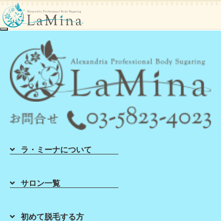
toggle navigation
Blog
シュガーリング‗VIO一覧
2021年08月31日
お気軽にプラスワンメ
ニュー！【シュガーリング】
皆様こんにちは(^^)/ シュガーリング ブラ
ジリアンワックス のLaMinaです！ 大きい
部分ではないけれどふとした時にきになる
小さなパーツ！ へそ下、お腹脇、乳輪周
ラ・ミーナについて
り、手の甲・手の指、足の甲・足の…
2021年08月26日
★メンズ脱毛大歓迎で
サロン一覧
す★【シュガーリング】
皆様こんにちは(^^)/ シュガーリング ブラ
ジリアンワックス のLaMinaです！ 「お客
初めて脱毛する方
様のほとんどは女性」と思っている男性の