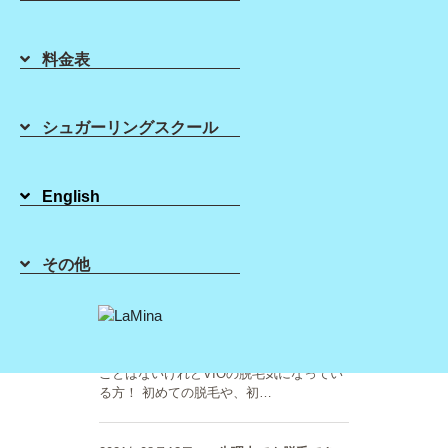
皆様！ 脱毛自体が初めての方でも大歓
迎！「恥ずかしい」「場違いなんじゃ…
料金表
2021年08月24日
AP泥パックの意外な
効果！【シュガーリング】
シュガーリングスクール
皆様こんにちは(^^)/ シュガーリング ブラ
ジリアンワックス のLaMinaです！ 泥パッ
クの意外な効果をご存知ですか？ VIOのシ
ュガーリング直後Vラインに泥パックをす
English
るといつもは出来てしまいがち…
その他
2021年08月16日
脱毛用語【シュガーリ
ング】
皆様こんにちは(^^)/ シュガーリング ブラ
ジリアンワックス のLaMinaです。 皆さん
VIOのケアはされていますか？ まだやった
ことはないけれどVIOの脱毛気になってい
る方！ 初めての脱毛や、初…