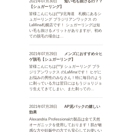
2021年07月30日
短い毛も抜けるの？？
【シュガーリング】
皆様こんにちは(^^)/北海道 札幌にあるシ
ュガーリング ブラジリアンワックス の
LaMina札幌店です！ シュガーリングは短
い毛も抜けるメリットがありますが、初め
ての脱毛の場合は…
2021年07月29日
メンズにおすすめ☆ヒ
ゲ脱毛【シュガーリング】
皆様こんにちは(^^)/ シュガーリング ブラ
ジリアンワックス のLaMinaです！ ヒゲに
お悩みの男性のみなさん！特に毎日のよう
に剃っている方は翌日にはもうジョリジョ
リ生えてきてしまい、また剃っての…
2021年07月28日
AP泥パックの嬉しい
効果
Alexandria Professionalの製品は全て天然
オーガニックを使用しております！肌が敏
感な方や妊娠中の方でも安心してお使いい