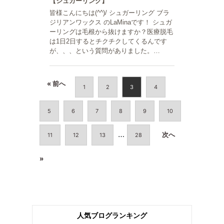
【シュガーリング】
皆様こんにちは(^^)/ シュガーリング ブラ
ジリアンワックス のLaMinaです！ シュガ
ーリングは毛根から抜けますか？医療脱毛
は1日2日するとチクチクしてくるんです
が、、、という質問がありました。…
« 前へ
1
2
3
4
5
6
7
8
9
10
…
次へ
11
12
13
28
»
人気ブログランキング