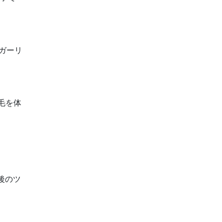
ガーリ
毛を体
後のツ