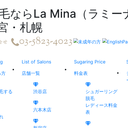
ならLa Mina（ラミ
宮・札幌
ng
List of Salons
Sugaring Price
る方
店舗一覧
料金表
毛する
渋谷店
シュガーリング
脱毛
レディース料金
六本木店
表
れ