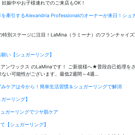
。妊娠中やお子様連れでのご来店もOK！
するAlexandria Professionalのオーナーが来日！シ
）の特別ステージに注目！LaMina（ラミーナ）のフランチャイ
お願い【シュガーリング】
ジリアンワックス のLaMinaです！ ご新規様へ★普段自己処理を
ない可能性がございます。最低2週間～4週…
ずみケアは今から！簡単生活習慣＆シュガーリングで解消
ュガーリング】
ュガーリングでツヤ肌ケア
て【シュガーリング】