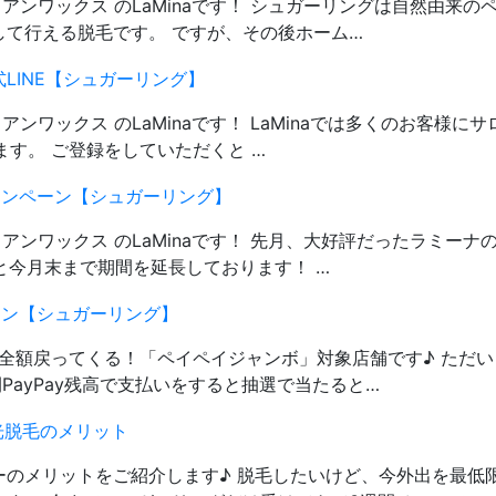
ジリアンワックス のLaMinaです！ シュガーリングは自然由来の
て行える脱毛です。 ですが、その後ホーム…
式LINE【シュガーリング】
アンワックス のLaMinaです！ LaMinaでは多くのお客様に
ます。 ご登録をしていただくと …
ンペーン【シュガーリング】
ジリアンワックス のLaMinaです！ 先月、大好評だったラミーナ
と今月末まで期間を延長しております！ …
ン【シュガーリング】
大全額戻ってくる！「ペイペイジャンボ」対象店舗です♪ ただ
PayPay残高で支払いをすると抽選で当たると…
光脱毛のメリット
のメリットをご紹介します♪ 脱毛したいけど、今外出を最低