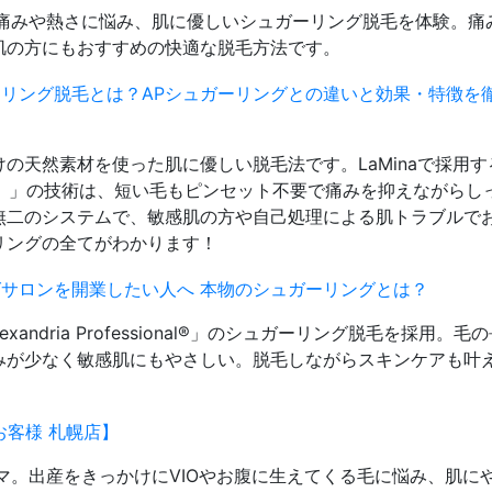
の痛みや熱さに悩み、肌に優しいシュガーリング脱毛を体験。痛
肌の方にもおすすめの快適な脱毛方法です。
リング脱毛とは？APシュガーリングとの違いと効果・特徴を
の天然素材を使った肌に優しい脱毛法です。LaMinaで採用す
onal®（AP）」の技術は、短い毛もピンセット不要で痛みを抑えながら
無二のシステムで、敏感肌の方や自己処理による肌トラブルで
リングの全てがわかります！
サロンを開業したい人へ 本物のシュガーリングとは？
xandria Professional®」のシュガーリング脱毛を採用。毛
みが少なく敏感肌にもやさしい。脱毛しながらスキンケアも叶え
お客様 札幌店】
マ。出産をきっかけにVIOやお腹に生えてくる毛に悩み、肌に