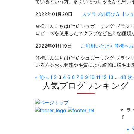
ているという方、多くいらっしゃるかと思いま
2022年01月20日
スクラブの選び方【シュ
皆様こんにちは(^^)/ シュガーリング ブラ
ロビーズを使用したスクラブなど色々な種類が
2022年01月19日
ご利用いただく皆様へお
皆様こんにちは(^^)/ シュガーリング ブラ
いる方やお肌状態や毛質により綺麗に脱毛出
« 前へ
1
2
3
4
5
6
7
8
9
10
11
12
13
…
43
次
人気ブログランキング
ラ・
て