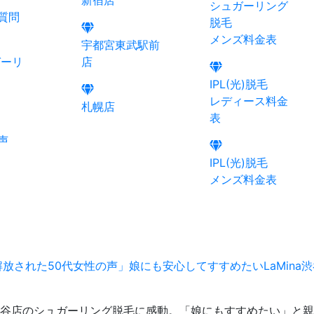
新宿店
シュガーリング
質問
脱毛
メンズ料金表
宇都宮東武駅前
ガーリ
店
IPL(光)脱毛
レディース料金
札幌店
表
声
IPL(光)脱毛
メンズ料金表
放された50代女性の声」娘にも安心してすすめたいLaMina
a渋谷店のシュガーリング脱毛に感動。「娘にもすすめたい」と