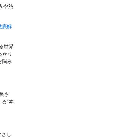
みや熱
徹底解
る世界
しっかり
お悩み
の長さ
る“本
やさし