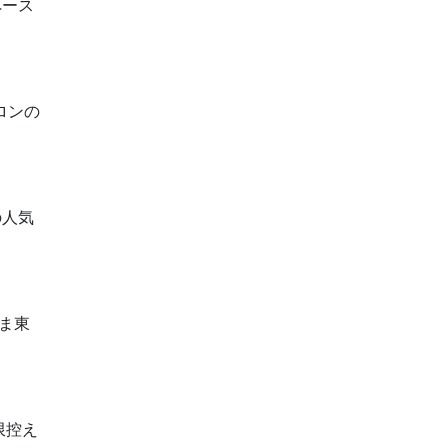
ペース
サロンの
の人気
いま東
限控え